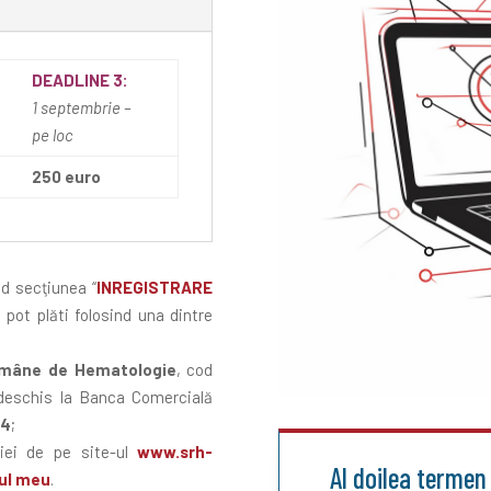
DEADLINE 3:
1 septembrie –
pe loc
250 euro
d secţiunea “
INREGISTRARE
 pot plăti folosind una dintre
omâne de Hematologie
, cod
 deschis la Banca Comercială
94
;
ției de pe site-ul
www.srh-
Al doilea termen 
ul meu
.