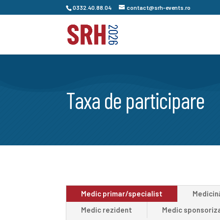
0332.40.88.04
contact@srh-events.ro
Taxa de participare
Medic primar/specialist
Medicin
Medic rezident
Medic sponsoriz