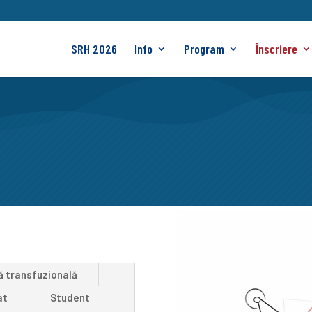
SRH 2026
Info
Program
Înscriere
ă transfuzională
at
Student