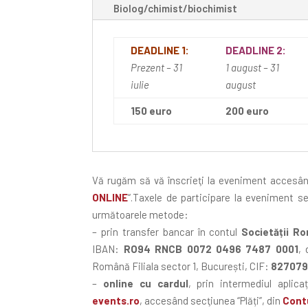
Biolog/chimist/biochimist
DEADLINE 1:
DEADLINE 2:
Prezent – 31
1 august – 31
iulie
august
150 euro
200 euro
Vă rugăm să vă înscrieţi la eveniment accesân
ONLINE
“.Taxele de participare la eveniment se
următoarele metode:
– prin transfer bancar în contul
Societății R
IBAN:
RO94 RNCB 0072 0496 7487 0001
,
Română Filiala sector 1, București, CIF:
82707
–
online cu cardul
, prin intermediul aplica
events.ro
, accesând secţiunea “Plăți”, din
Cont