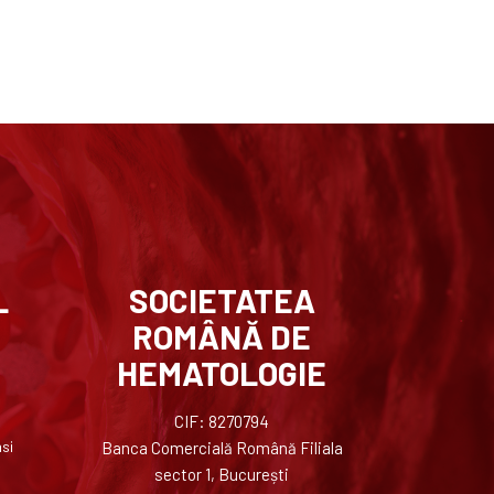
L
SOCIETATEA
ROMÂNĂ DE
HEMATOLOGIE
CIF: 8270794
asi
Banca Comercială Română Filiala
sector 1, București