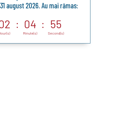
 31 august 2026. Au mai rămas:
02
:
04
:
54
Hour(s)
Minute(s)
Second(s)