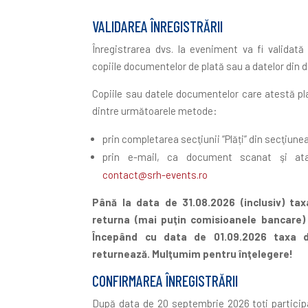
VALIDAREA ÎNREGISTRĂRII
Înregistrarea dvs. la eveniment va fi validat
copiile documentelor de plată sau a datelor din 
Copiile sau datele documentelor care atestă pla
dintre următoarele metode:
prin completarea secţiunii “Plăți” din secţiunea
prin e-mail, ca document scanat şi ata
contact@srh-events.ro
Până la data de 31.08.2026 (inclusiv) ta
returna (mai puţin comisioanele bancare) 
Începând cu data de 01.09.2026 taxa d
returnează. Mulţumim pentru înţelegere!
CONFIRMAREA ÎNREGISTRĂRII
După data de 20 septembrie 2026 toți participa