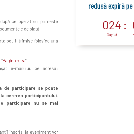
redusă expiră pe
024
:
ă după ce operatorul primeşte
documentele de plată.
Day(s)
ta pot fi trimise folosind una
 “
Pagina mea
”
şat e-mailului, pe adresa:
xa de participare se poate
la cererea participantului.
e participare nu se mai
nții înscriși la eveniment vor