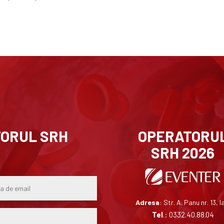
ORUL SRH
OPERATORU
SRH 2026
Adresa
: Str. A. Panu nr. 13, I
Tel
.: 0332.40.88.04