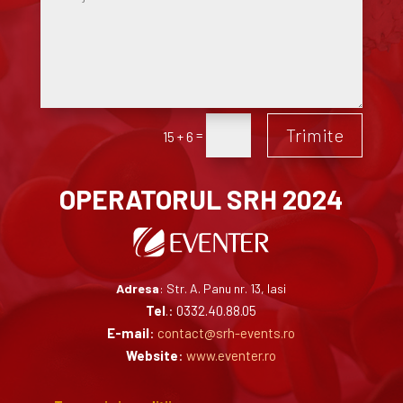
Trimite
=
15 + 6
OPERATORUL SRH 2024
Adresa
: Str. A. Panu nr. 13, Iasi
Tel
.: 0332.40.88.05
E-mail
:
contact@srh-events.ro
Website
:
www.eventer.ro