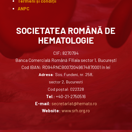
Termeni și condiții
ANPC
SOCIETATEA ROMÂNĂ DE
HEMATOLOGIE
CIF: 8270794
Banca Comercială Română Filiala sector 1, București
Cod IBAN: RO94RNCB0072049674870001 in lei
Adresa
: Sos. Fundeni, nr. 258,
sector 2, Bucuresti
Cod poștal: 022328
Tel
.: +40-21-2750516
E-mail
:
secretariat@hemato.ro
Website
:
www.srh.org.ro