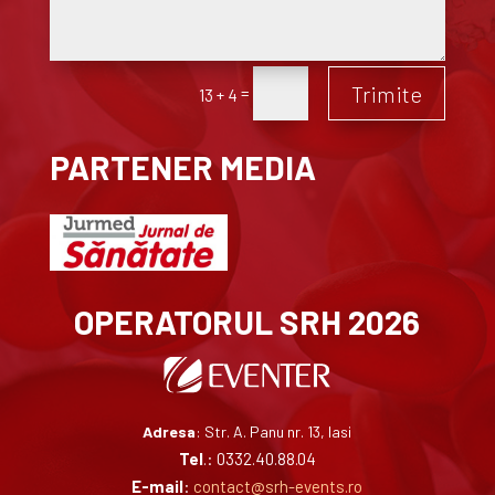
Trimite
=
13 + 4
PARTENER MEDIA
OPERATORUL SRH 2026
Adresa
: Str. A. Panu nr. 13, Iasi
Tel
.: 0332.40.88.04
E-mail
:
contact@srh-events.ro