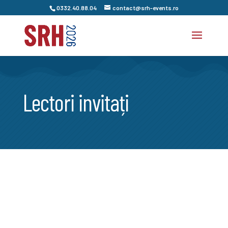
0332.40.88.04
contact@srh-events.ro
Lectori invitați