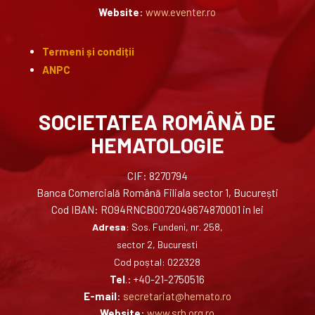
Website
:
www.eventer.ro
Termeni și condiții
ANPC
SOCIETATEA ROMÂNĂ DE
HEMATOLOGIE
CIF: 8270794
Banca Comercială Română Filiala sector 1, București
Cod IBAN: RO94RNCB0072049674870001 in lei
Adresa
: Sos. Fundeni, nr. 258,
sector 2, Bucuresti
Cod poștal: 022328
Tel
.: +40-21-2750516
E-mail
:
secretariat@hemato.ro
Website
:
www.srh.org.ro